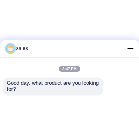
sales
view
8:47 PM
Voir tout
all
Good day, what product are you looking 
for?
Regardez plus