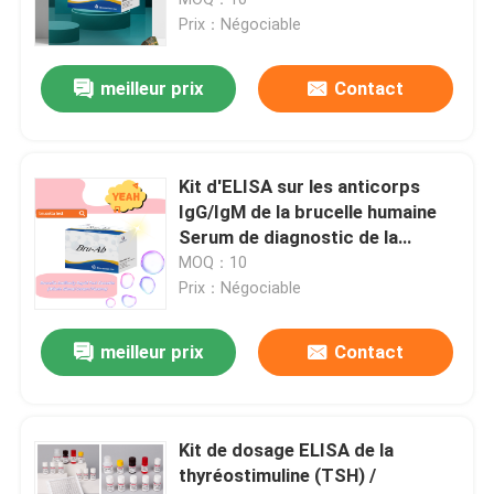
d' enzyme liée à l' auto-anticorps
Prix：Négociable
d' immunosorbent
Essai rapide d'or colloïdal
meilleur prix
Contact
Essai de drogue de DOA
Kit d'ELISA sur les anticorps
Équipement de laboratoire médical
IgG/IgM de la brucelle humaine
Serum de diagnostic de la
brucellose Kit d'ELISA pour la
MOQ：10
Kit d'essai de RUO
détection d'échantillons humains
Prix：Négociable
Kit de CLIA
meilleur prix
Contact
Kit d'essai d'écouvillon
Kit de dosage ELISA de la
thyréostimuline (TSH) /
Analyseur chimioluminescent d'immunoessai