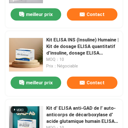
supranatant cellulaire
meilleur prix
Contact
Visite de l'usine
Contrôle qualité
Kit ELISA INS (Insuline) Humaine |
Kit de dosage ELISA quantitatif
Contactez-nous
d'insuline, dosage ELISA
sandwich pour sérum plasma 96
MOQ：10
tests réactifs de recherche en
Prix：Négociable
Nouvelles
laboratoire
meilleur prix
Contact
Cas
VR Show
Kit d' ELISA anti-GAD de l' auto-
anticorps de décarboxylase d'
acide glutamique humain ELISA
ELISA Test Kit
Kit GAD-Ab / GAD65 Kit de test
MOQ：10