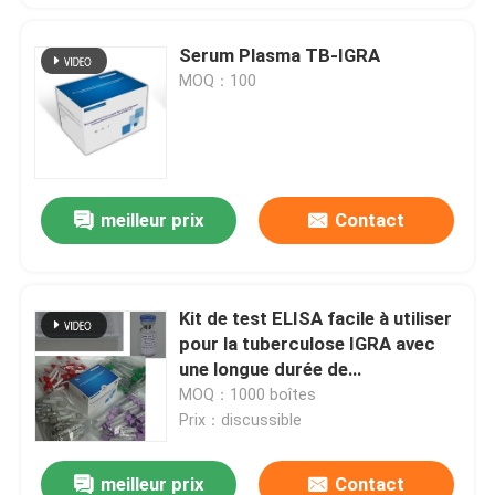
Serum Plasma TB-IGRA
MOQ：100
meilleur prix
Contact
Kit de test ELISA facile à utiliser
pour la tuberculose IGRA avec
une longue durée de
conservation et une méthode de
MOQ：1000 boîtes
conservation 2C-8C
Prix：discussible
meilleur prix
Contact