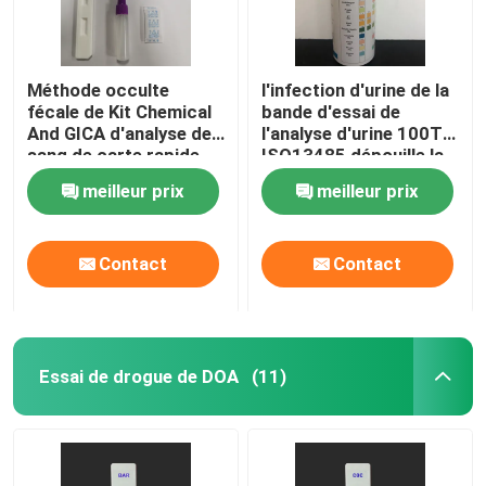
Méthode occulte
l'infection d'urine de la
fécale de Kit Chemical
bande d'essai de
And GICA d'analyse de
l'analyse d'urine 100T
sang de carte rapide
ISO13485 dépouille la
FOB d'essai
méthode chimique
meilleur prix
meilleur prix
sèche
Contact
Contact
Essai de drogue de DOA
(11)