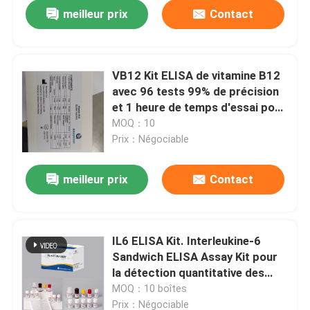
meilleur prix
Contact
VB12 Kit ELISA de vitamine B12
avec 96 tests 99% de précision
et 1 heure de temps d'essai pour
la recherche sur la carence en
MOQ：10
vitamines
Prix：Négociable
meilleur prix
Contact
Maison
IL6 ELISA Kit. Interleukine-6
Sandwich ELISA Assay Kit pour
Produits
la détection quantitative des
cytokines dans les échantillons
MOQ：10 boîtes
biologiques, sérum, plasma,
À propos de nous
Prix：Négociable