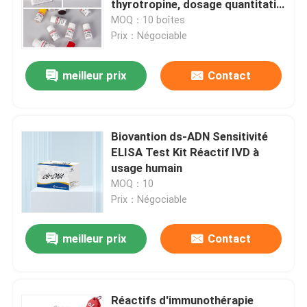
thyrotropine, dosage quantitatif
par sandwich, pour la détection
MOQ：10 boîtes
Réactif d'ACP
de la fonction thyroïdienne
Prix：Négociable
meilleur prix
Contact
Test rapide vétérinaire
Essai COVID-19
Biovantion ds-ADN Sensitivité
ELISA Test Kit Réactif IVD à
Analyseur entièrement automatique
usage humain
MOQ：10
Prix：Négociable
Kit vétérinaire d'essai
meilleur prix
Contact
Test des marqueurs tumoraux
Réactifs d'immunothérapie