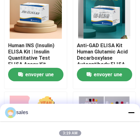
Visite de l'usine
Contrôle qualité
Human INS (Insulin)
Anti-GAD ELISA Kit
ELISA Kit | Insulin
Human Glutamic Acid
Contactez-nous
Quantitative Test
Decarboxylase
ELISA Assay Kit,
Autoantibody ELISA
Sandwich ELISA For
KiT GAD-Ab / GAD65
envoyer une
envoyer une
Serum Plasma 96
Autoantibody Enzyme
Nouvelles
Tests Laboratory
Linked
demande
demande
Research Reage
Immunosorbent Assay
Test Kit
Cas
sales
VR Show
3:19 AM
ELISA Test Kit