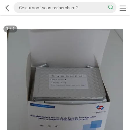
1
/
1