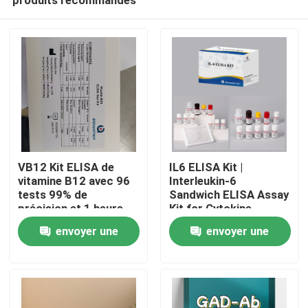
VB12 Kit ELISA de
IL6 ELISA Kit |
vitamine B12 avec 96
Interleukin-6
tests 99% de
Sandwich ELISA Assay
précision et 1 heure
Kit for Cytokine
Maison
de temps d'essai pour
Quantitative Detection
envoyer une
envoyer une
la recherche sur la
in Biological Samples,
carence en vitamines
Serum, Plasma, Cell
demande
demande
Produits
Supernatant
À propos de nous