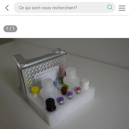
1
/
1