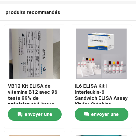
produits recommandés
VB12 Kit ELISA de
IL6 ELISA Kit |
vitamine B12 avec 96
Interleukin-6
Maison
tests 99% de
Sandwich ELISA Assay
précision et 1 heure
Kit for Cytokine
de temps d'essai pour
Quantitative Detection
envoyer une
envoyer une
Produits
la recherche sur la
in Biological Samples,
carence en vitamines
Serum, Plasma, Cell
demande
demande
Supernatant
À propos de nous