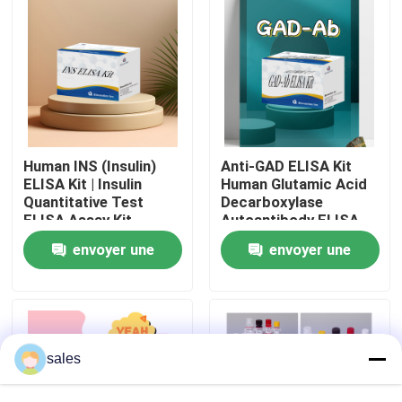
Visite de l'usine
Contrôle qualité
Contactez-nous
Human INS (Insulin)
Anti-GAD ELISA Kit
ELISA Kit | Insulin
Human Glutamic Acid
Quantitative Test
Decarboxylase
ELISA Assay Kit,
Autoantibody ELISA
Nouvelles
Sandwich ELISA For
KiT GAD-Ab / GAD65
envoyer une
envoyer une
Serum Plasma 96
Autoantibody Enzyme
Tests Laboratory
Linked
Cas
demande
demande
Research Reage
Immunosorbent Assay
Test Kit
VR Show
sales
ELISA Test Kit