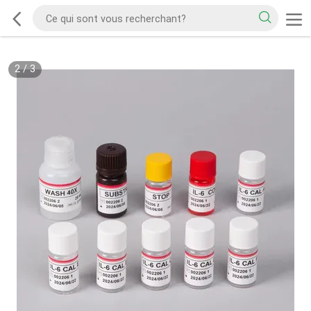
2
/
3