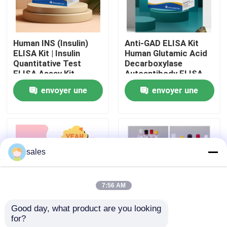
Visite de l'usine
Human INS (Insulin)
Anti-GAD ELISA Kit
ELISA Kit | Insulin
Human Glutamic Acid
Contrôle qualité
Quantitative Test
Decarboxylase
ELISA Assay Kit,
Autoantibody ELISA
Sandwich ELISA For
KiT GAD-Ab / GAD65
envoyer une
envoyer une
Contactez-nous
Serum Plasma 96
Autoantibody Enzyme
Tests Laboratory
Linked
demande
demande
Research Reage
Immunosorbent Assay
Test Kit
Nouvelles
sales
Cas
7:56 AM
VR Show
Good day, what product are you looking 
for?
Human Brucella
Thyroid Stimulating
ELISA Test Kit