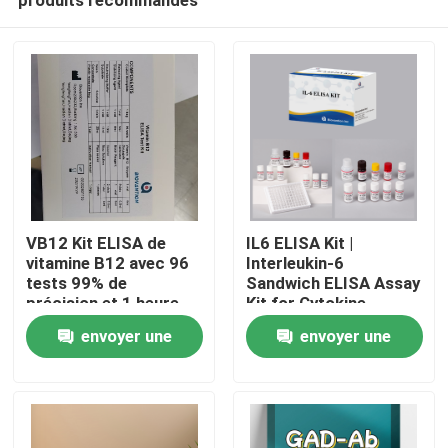
VB12 Kit ELISA de
IL6 ELISA Kit |
vitamine B12 avec 96
Interleukin-6
tests 99% de
Sandwich ELISA Assay
précision et 1 heure
Kit for Cytokine
Maison
de temps d'essai pour
Quantitative Detection
envoyer une
envoyer une
la recherche sur la
in Biological Samples,
carence en vitamines
Serum, Plasma, Cell
demande
demande
Produits
Supernatant
À propos de nous