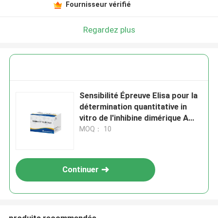
Fournisseur vérifié
Regardez plus
Sensibilité Épreuve Elisa pour la
détermination quantitative in
vitro de l'inhibine dimérique A
dans le sérum humain
MOQ： 10
Continuer
produits recommandés