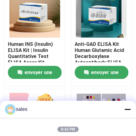
Visite de l'usine
Contrôle qualité
Human INS (Insulin)
Anti-GAD ELISA Kit
ELISA Kit | Insulin
Human Glutamic Acid
Contactez-nous
Quantitative Test
Decarboxylase
ELISA Assay Kit,
Autoantibody ELISA
Sandwich ELISA For
KiT GAD-Ab / GAD65
envoyer une
envoyer une
Serum Plasma 96
Autoantibody Enzyme
Nouvelles
Tests Laboratory
Linked
demande
demande
Research Reage
Immunosorbent Assay
Test Kit
Cas
sales
VR Show
8:42 PM
ELISA Test Kit