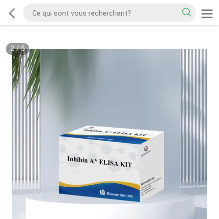
2
/
5