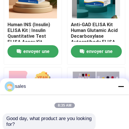
Visite de l'usine
Human INS (Insulin)
Anti-GAD ELISA Kit
ELISA Kit | Insulin
Human Glutamic Acid
Contrôle qualité
Quantitative Test
Decarboxylase
ELISA Assay Kit,
Autoantibody ELISA
Sandwich ELISA For
KiT GAD-Ab / GAD65
envoyer une
envoyer une
Contactez-nous
Serum Plasma 96
Autoantibody Enzyme
Tests Laboratory
Linked
demande
demande
Research Reage
Immunosorbent Assay
Test Kit
Nouvelles
sales
Cas
8:35 AM
VR Show
Good day, what product are you looking 
for?
Human Brucella
Thyroid Stimulating
ELISA Test Kit