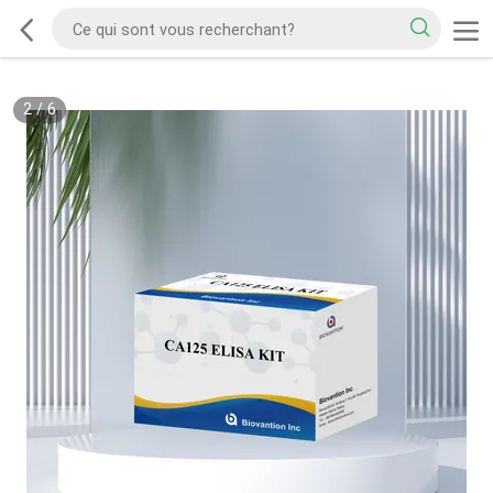
2
/
6