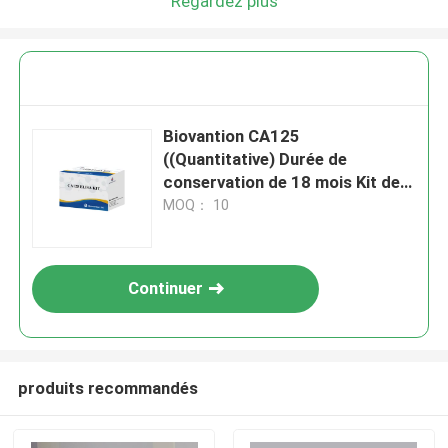
Regardez plus
Biovantion CA125
((Quantitative) Durée de
conservation de 18 mois Kit de
test Elisa avec sensibilité et
MOQ： 10
spécificité
Continuer
produits recommandés