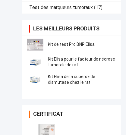
Test des marqueurs tumoraux
(17)
LES MEILLEURS PRODUITS
Kit de test Pro BNP Elisa
Kit Elisa pour le facteur de nécrose
tumorale de rat
Kit Elisa de la supéroxide
dismutase chez le rat
CERTIFICAT