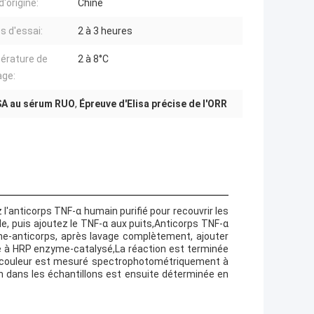
'origine:
Chine
 d'essai:
2 à 3 heures
érature de
2 à 8°C
age:
SA au sérum RUO
,
Épreuve d'Elisa précise de l'ORR
z l'anticorps TNF-α humain purifié pour recouvrir les
ide, puis ajoutez le TNF-α aux puits,Anticorps TNF-α
e-anticorps, après lavage complètement, ajouter
e à HRP enzyme-catalysé,La réaction est terminée
 de couleur est mesuré spectrophotométriquement à
 dans les échantillons est ensuite déterminée en