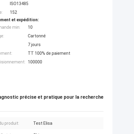
ISO13485
e:
152
ment et expédition:
mande min:
10
ge:
Cartonné
7 jours
iement:
TT 100% de paiement
visionnement:
100000
agnostic précise et pratique pour la recherche
u produit:
Test Elisa