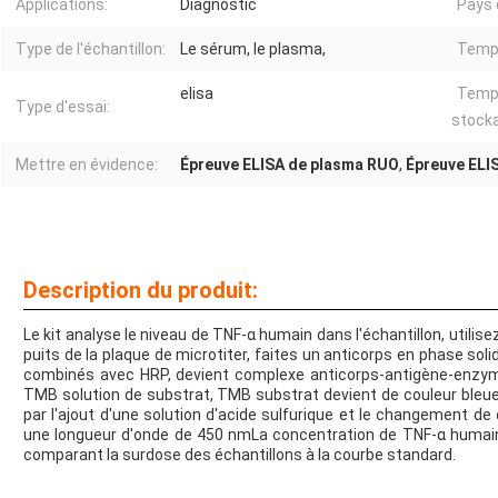
Applications:
Diagnostic
Pays d
Type de l'échantillon:
Le sérum, le plasma,
Temps
elisa
Temp
Type d'essai:
stock
Mettre en évidence:
Épreuve ELISA de plasma RUO
,
Épreuve ELI
Description du produit:
Le kit analyse le niveau de TNF-α humain dans l'échantillon, utilise
puits de la plaque de microtiter, faites un anticorps en phase sol
combinés avec HRP, devient complexe anticorps-antigène-enzym
TMB solution de substrat, TMB substrat devient de couleur bleu
par l'ajout d'une solution d'acide sulfurique et le changement
une longueur d'onde de 450 nmLa concentration de TNF-α humain
comparant la surdose des échantillons à la courbe standard.