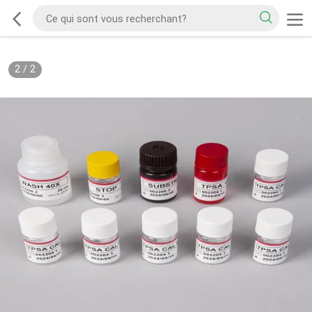
2
/
2