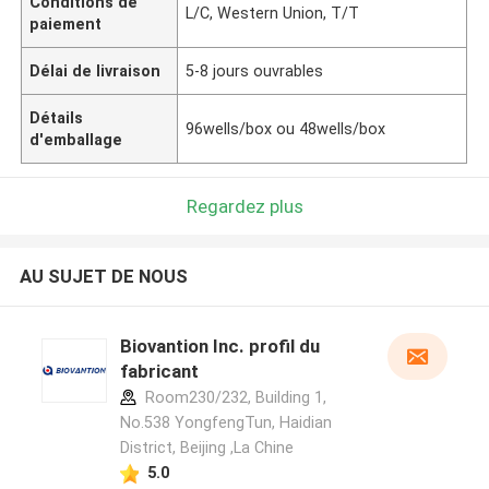
Conditions de
L/C, Western Union, T/T
paiement
Délai de livraison
5-8 jours ouvrables
Détails
96wells/box ou 48wells/box
d'emballage
Regardez plus
AU SUJET DE NOUS
Biovantion Inc. profil du
fabricant
Room230/232, Building 1,
No.538 YongfengTun, Haidian
District, Beijing ,La Chine
5.0