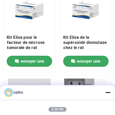
Visite de l'usine
Contrôle qualité
Kit Elisa pour le
Kit Elisa de la
facteur de nécrose
supéroxide dismutase
Contactez-nous
tumorale de rat
chez le rat
envoyer une
envoyer une
Nouvelles
demande
demande
Cas
sales
VR Show
2:36 PM
ELISA Test Kit