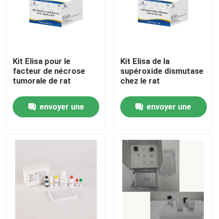
Visite de l'usine
Contrôle qualité
Kit Elisa pour le
Kit Elisa de la
facteur de nécrose
supéroxide dismutase
tumorale de rat
chez le rat
Contactez-nous
envoyer une
envoyer une
Nouvelles
demande
demande
Cas
VR Show
ELISA Test Kit