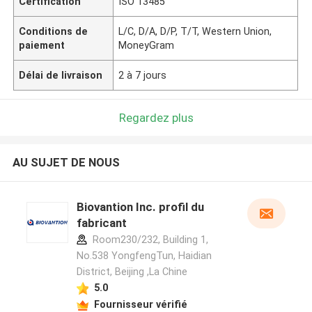
Certification
ISO 13485
Conditions de
L/C, D/A, D/P, T/T, Western Union,
paiement
MoneyGram
Délai de livraison
2 à 7 jours
Regardez plus
AU SUJET DE NOUS
Biovantion Inc. profil du
fabricant
Room230/232, Building 1,
No.538 YongfengTun, Haidian
District, Beijing ,La Chine
5.0
Fournisseur vérifié