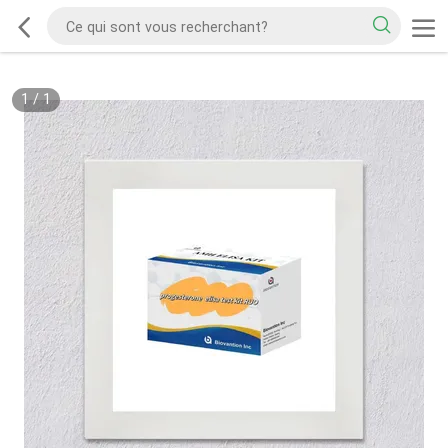
1
/
1