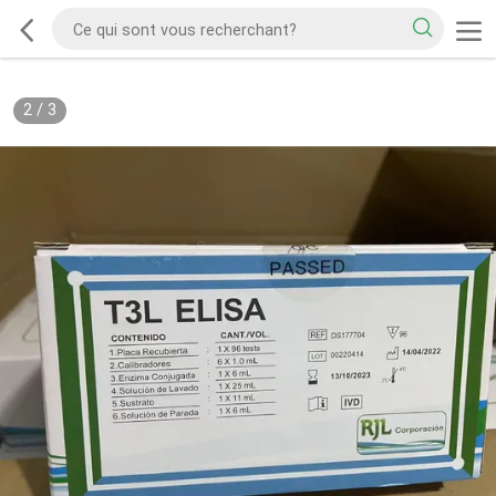
2
/
3