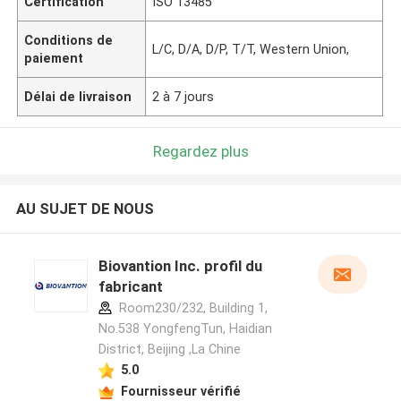
Certification
ISO 13485
Conditions de
L/C, D/A, D/P, T/T, Western Union,
paiement
Délai de livraison
2 à 7 jours
Regardez plus
AU SUJET DE NOUS
Biovantion Inc. profil du
fabricant
Room230/232, Building 1,
No.538 YongfengTun, Haidian
District, Beijing ,La Chine
5.0
Fournisseur vérifié