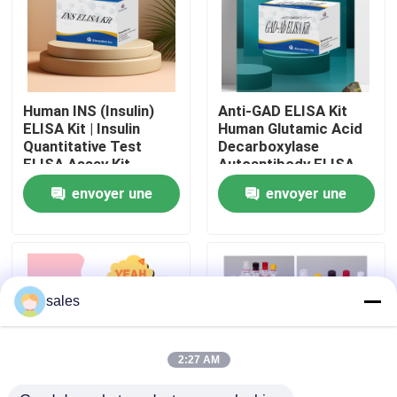
Visite de l'usine
Contrôle qualité
Human INS (Insulin)
Anti-GAD ELISA Kit
ELISA Kit | Insulin
Human Glutamic Acid
Quantitative Test
Decarboxylase
Contactez-nous
ELISA Assay Kit,
Autoantibody ELISA
Sandwich ELISA For
KiT GAD-Ab / GAD65
envoyer une
envoyer une
Serum Plasma 96
Autoantibody Enzyme
Tests Laboratory
Linked
Nouvelles
demande
demande
Research Reage
Immunosorbent Assay
Test Kit
Cas
sales
VR Show
2:27 AM
ELISA Test Kit