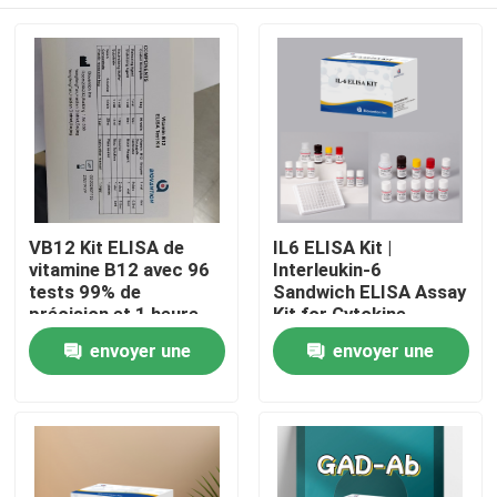
VB12 Kit ELISA de
IL6 ELISA Kit |
vitamine B12 avec 96
Interleukin-6
tests 99% de
Sandwich ELISA Assay
précision et 1 heure
Kit for Cytokine
de temps d'essai pour
Quantitative Detection
Maison
envoyer une
envoyer une
la recherche sur la
in Biological Samples,
carence en vitamines
Serum, Plasma, Cell
demande
demande
Supernatant
Produits
À propos de nous