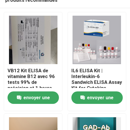
VB12 Kit ELISA de
IL6 ELISA Kit |
vitamine B12 avec 96
Interleukin-6
tests 99% de
Sandwich ELISA Assay
précision et 1 heure
Kit for Cytokine
Maison
de temps d'essai pour
Quantitative Detection
envoyer une
envoyer une
la recherche sur la
in Biological Samples,
carence en vitamines
Serum, Plasma, Cell
demande
demande
Produits
Supernatant
À propos de nous