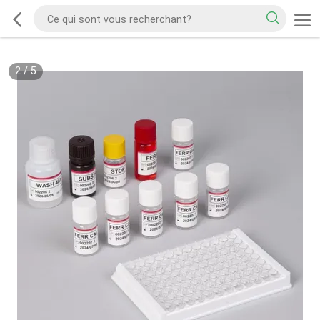
2
/
5