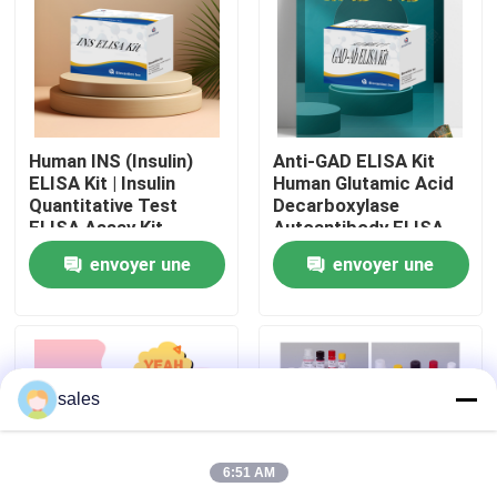
Visite de l'usine
Contrôle qualité
Human INS (Insulin)
Anti-GAD ELISA Kit
ELISA Kit | Insulin
Human Glutamic Acid
Contactez-nous
Quantitative Test
Decarboxylase
ELISA Assay Kit,
Autoantibody ELISA
Sandwich ELISA For
KiT GAD-Ab / GAD65
envoyer une
envoyer une
Serum Plasma 96
Autoantibody Enzyme
Nouvelles
Tests Laboratory
Linked
demande
demande
Research Reage
Immunosorbent Assay
Test Kit
Cas
sales
VR Show
6:51 AM
ELISA Test Kit