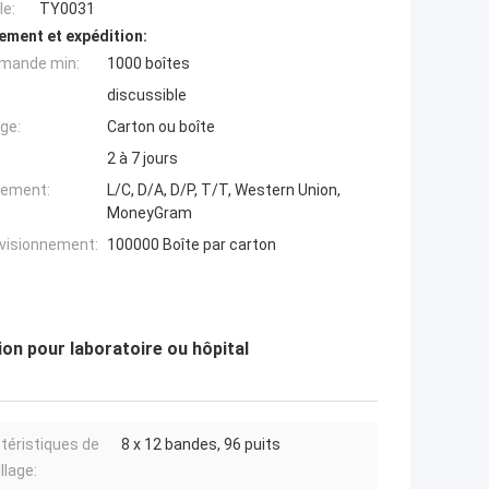
e:
TY0031
ement et expédition:
mande min:
1000 boîtes
discussible
ge:
Carton ou boîte
2 à 7 jours
iement:
L/C, D/A, D/P, T/T, Western Union,
MoneyGram
ovisionnement:
100000 Boîte par carton
ion pour laboratoire ou hôpital
téristiques de
8 x 12 bandes, 96 puits
llage: