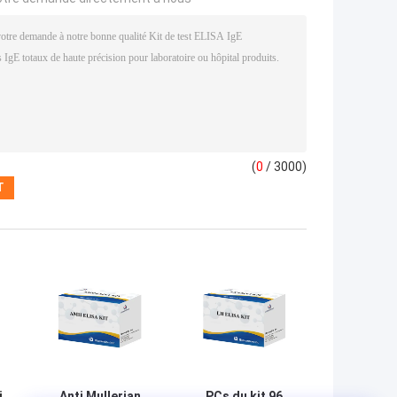
(
0
/ 3000)
i
Anti Mullerian
PCs du kit 96