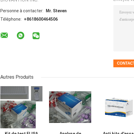
Personne à contacter:
Mr. Steven
Téléphone:
+8618600464506
Autres Produits
Kit de test ELISA
Analyse de
Anti kits d'essa