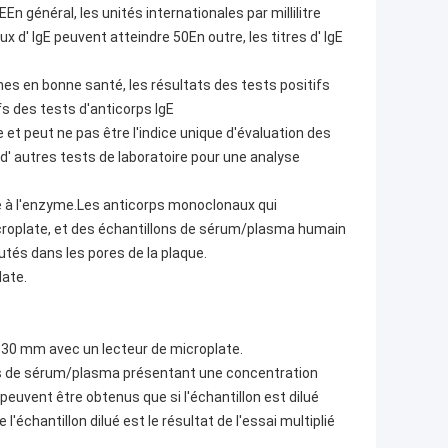
n général, les unités internationales par millilitre
x d' IgE peuvent atteindre 50En outre, les titres d' IgE
s en bonne santé, les résultats des tests positifs
fs des tests d'anticorps IgE
 et peut ne pas être l'indice unique d'évaluation des
 d' autres tests de laboratoire pour une analyse
e à l'enzyme.Les anticorps monoclonaux qui
microplate, et des échantillons de sérum/plasma humain
tés dans les pores de la plaque.
late.
/630 mm avec un lecteur de microplate.
ons de sérum/plasma présentant une concentration
peuvent être obtenus que si l'échantillon est dilué
'échantillon dilué est le résultat de l'essai multiplié