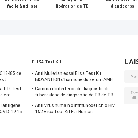
facile à utiliser
libération de TB
d'anticorps
pour la
Elisa Test Kit
d'Elisa Test Kit
tuberculose IGRA
Interferon
Anti TPO de
avec une longue
Gamma d'IGRA
peroxydase
durée de
pour le bacille de
thyroïde
conservation et
la tuberculose
une méthode de
conservation 2C-
8C
LAI
ELISA Test Kit
ISO13485 de
Anti Mullerian essai Elisa Test Kit
est
BIOVANTION d'hormone du sérum AMH
t Rtk Test
Gamma d'interféron de diagnostic de
ve est
tuberculose de diagnostic de TB de TB
Elisa Test Kit Igra For d'IGRA
 l'antigène
Anti virus humain d'immunodéficit d'HIV
COVID-19 15
1&2 Elisa Test Kit For Human