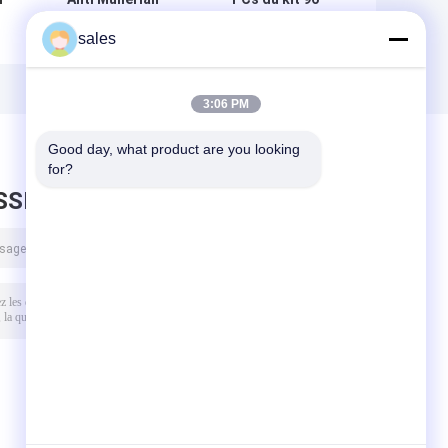
essai Elisa Test
d'essai
sales
Kit BIOVANTION
d'hormone de la
d'hormone du
bande d'essai de
sérum AMH
main gauche
d'Elisa ISO13485
3:06 PM
Luteinizing
Good day, what product are you looking 
for?
SSEZ UN MESSAGE