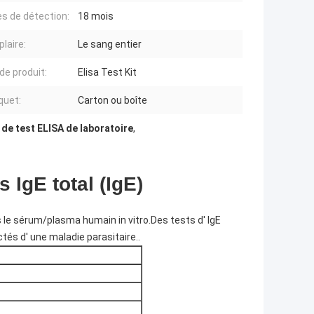
es de détection:
18 mois
laire:
Le sang entier
de produit:
Elisa Test Kit
quet:
Carton ou boîte
 de test ELISA de laboratoire
,
s IgE total (IgE)
ns le sérum/plasma humain in vitro.Des tests d' IgE
s d' une maladie parasitaire..