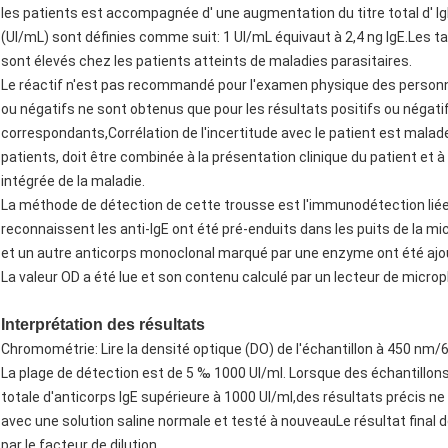
les patients est accompagnée d' une augmentation du titre total d' IgEE
(UI/mL) sont définies comme suit: 1 UI/mL équivaut à 2,4 ng IgE.Les tau
sont élevés chez les patients atteints de maladies parasitaires.
Le réactif n'est pas recommandé pour l'examen physique des personne
ou négatifs ne sont obtenus que pour les résultats positifs ou négati
correspondants,Corrélation de l'incertitude avec le patient est malade
patients, doit être combinée à la présentation clinique du patient et à
intégrée de la maladie.
La méthode de détection de cette trousse est l'immunodétection lié
reconnaissent les anti-IgE ont été pré-enduits dans les puits de la 
et un autre anticorps monoclonal marqué par une enzyme ont été ajou
La valeur OD a été lue et son contenu calculé par un lecteur de microp
Interprétation des résultats
Chromométrie: Lire la densité optique (DO) de l'échantillon à 450 nm
La plage de détection est de 5 ‰ 1000 UI/ml. Lorsque des échantill
totale d'anticorps IgE supérieure à 1000 UI/ml,des résultats précis ne 
avec une solution saline normale et testé à nouveauLe résultat final de l
par le facteur de dilution.