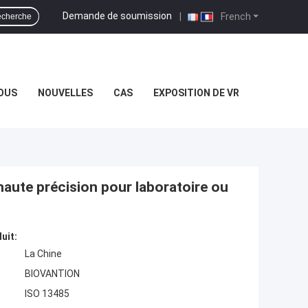
Demande de soumission
|
French
cherche
OUS
NOUVELLES
CAS
EXPOSITION DE VR
 haute précision pour laboratoire ou
uit:
La Chine
BIOVANTION
ISO 13485