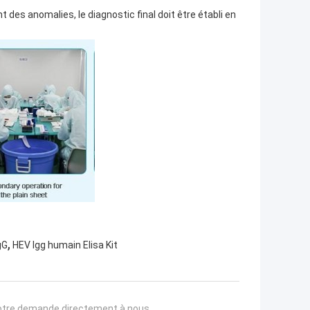
 des anomalies, le diagnostic final doit être établi en
,
gG
HEV Igg humain Elisa Kit
otre demande directement à nous