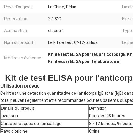
Pays d'origine:
La Chine, Pékin
Limit
Réservation:
2 à 8°C
Exemp
Assification:
classe 1
Type 
Nom du produit:
Le kit de test CA12-5 Elisa
Le pa
Kit de test ELISA pour les anticorps IgE
,
Kit
Mettre en évidence:
Kit d'essai ELISA pour le laboratoire
Kit de test ELISA pour l'anticorp
Utilisation prévue
Ce kit est une détection quantitative de l'anticorps IgE total (IgE) da
total peuvent également être recommandés pour les patients suspecté
Détails du produit
Définition
Livraison
Dans les 48 heures
Caractéristiques de l'emballage
8 x 12 bandes, 96 puits
Pays d'origine
Chine