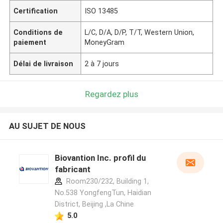
Certification
ISO 13485
Conditions de
L/C, D/A, D/P, T/T, Western Union,
paiement
MoneyGram
Délai de livraison
2 à 7 jours
Regardez plus
AU SUJET DE NOUS
Biovantion Inc. profil du
fabricant
Room230/232, Building 1,
No.538 YongfengTun, Haidian
District, Beijing ,La Chine
5.0