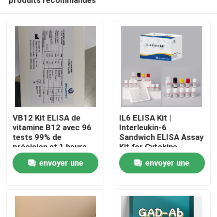
VB12 Kit ELISA de
IL6 ELISA Kit |
vitamine B12 avec 96
Interleukin-6
tests 99% de
Sandwich ELISA Assay
précision et 1 heure
Kit for Cytokine
Maison
de temps d'essai pour
Quantitative Detection
envoyer une
envoyer une
la recherche sur la
in Biological Samples,
carence en vitamines
Serum, Plasma, Cell
demande
demande
Produits
Supernatant
À propos de nous