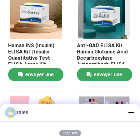
Visite de l'usine
Contrôle qualité
Human INS (Insulin)
Anti-GAD ELISA Kit
ELISA Kit | Insulin
Human Glutamic Acid
Contactez-nous
Quantitative Test
Decarboxylase
ELISA Assay Kit,
Autoantibody ELISA
Sandwich ELISA For
KiT GAD-Ab / GAD65
envoyer une
envoyer une
Serum Plasma 96
Autoantibody Enzyme
Nouvelles
Tests Laboratory
Linked
demande
demande
Research Reage
Immunosorbent Assay
Test Kit
Cas
sales
VR Show
1:26 AM
ELISA Test Kit