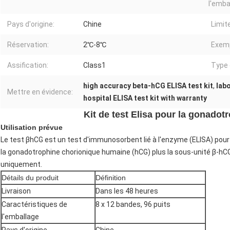
l'emba
Pays d'origine:
Chine
Limit
Réservation:
2℃-8℃
Exemp
Assification:
Class1
Type 
high accuracy beta-hCG ELISA test kit
,
lab
Mettre en évidence:
hospital ELISA test kit with warranty
Kit de test Elisa pour la gonado
Utilisation prévue
Le test βhCG est un test d'immunosorbent lié à l'enzyme (ELISA) pour 
la gonadotrophine chorionique humaine (hCG) plus la sous-unité β-h
uniquement.
Détails du produit
Définition
Livraison
Dans les 48 heures
Caractéristiques de
8 x 12 bandes, 96 puits
l'emballage