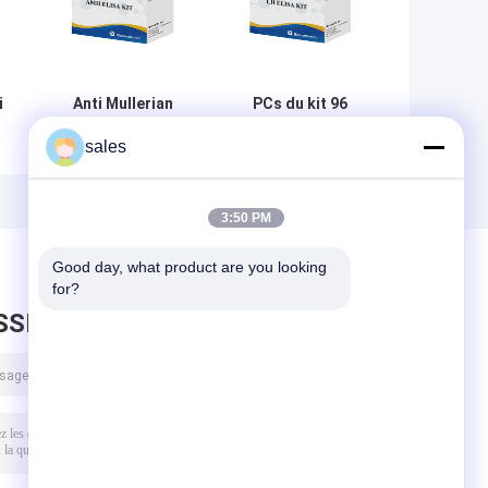
i
Anti Mullerian
PCs du kit 96
essai Elisa Test
d'essai
sales
Kit BIOVANTION
d'hormone de la
d'hormone du
bande d'essai de
sérum AMH
main gauche
d'Elisa ISO13485
3:50 PM
Luteinizing
Good day, what product are you looking 
for?
SSEZ UN MESSAGE