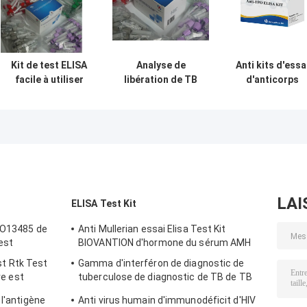
Kit de test ELISA
Analyse de
Anti kits d'essa
facile à utiliser
libération de TB
d'anticorps
pour la
Elisa Test Kit
d'Elisa Test Kit
tuberculose IGRA
Interferon
Anti TPO de
avec une longue
Gamma d'IGRA
peroxydase
durée de
pour le bacille de
thyroïde
conservation et
la tuberculose
une méthode de
conservation 2C-
8C
LAI
ELISA Test Kit
ISO13485 de
Anti Mullerian essai Elisa Test Kit
est
BIOVANTION d'hormone du sérum AMH
t Rtk Test
Gamma d'interféron de diagnostic de
ve est
tuberculose de diagnostic de TB de TB
Elisa Test Kit Igra For d'IGRA
 l'antigène
Anti virus humain d'immunodéficit d'HIV