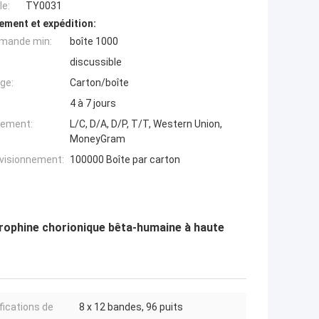
e:
TY0031
ement et expédition:
mande min:
boîte 1000
discussible
ge:
Carton/boîte
4 à 7 jours
iement:
L/C, D/A, D/P, T/T, Western Union,
MoneyGram
ovisionnement:
100000 Boîte par carton
dotrophine chorionique bêta-humaine à haute
fications de
8 x 12 bandes, 96 puits