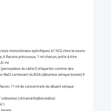
orps monoclonaux spécifiques à l' hCG chez la souris.
, 6 flacons précousus, 1 ml chacun, prêts à être
UI/ ml.
 (peroxydase du raifort) étiquetés comme des
s-NaCl contenant du BSA (albumine sérique bovine).Il
flacon, 11 ml de concentrate de diluant sérique
 utilisation (tétraméthylbenzidine)
/ l.
 lavage.