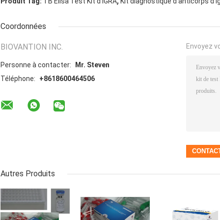
,
Produit Tag:
TB Elisa Test Kit d'IGRA
Kit diagnostique d'anticorps d'I
Coordonnées
BIOVANTION INC.
Envoyez v
Personne à contacter:
Mr. Steven
Téléphone:
+8618600464506
Autres Produits