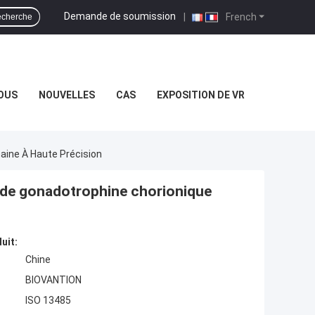
Demande de soumission
|
French
cherche
OUS
NOUVELLES
CAS
EXPOSITION DE VR
maine À Haute Précision
isa de gonadotrophine chorionique
uit:
Chine
BIOVANTION
ISO 13485