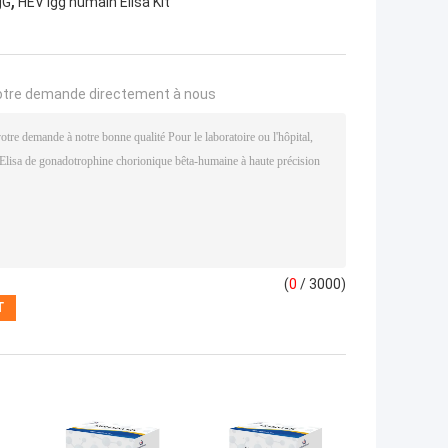
,
gG
HEV Igg humain Elisa Kit
otre demande directement à nous
(
0
/ 3000)