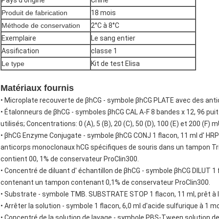
Pays d'origine
Chine
Produit de fabrication
18 mois
Méthode de conservation
2°C à 8°C
Exemplaire
Le sang entier
Assification
classe 1
Le type
Kit de test Elisa
Matériaux fournis
• Microplate recouverte de βhCG - symbole βhCG PLATE avec des antic
• Étalonneurs de βhCG - symboles βhCG CAL A-F 8 bandes x 12, 96 puits
utilisés; Concentrations: 0 (A), 5 (B), 20 (C), 50 (D), 100 (E) et 200 (F) m
• βhCG Enzyme Conjugate - symbole βhCG CONJ 1 flacon, 11 ml d' HRP
anticorps monoclonaux hCG spécifiques de souris dans un tampon Tri
contient 00, 1% de conservateur ProClin300.
• Concentré de diluant d' échantillon de βhCG - symbole βhCG DILUT 1 
contenant un tampon contenant 0,1% de conservateur ProClin300.
• Substrate - symbole TMB. SUBSTRATE STOP 1 flacon, 11 ml, prêt à l'
• Arrêter la solution - symbole 1 flacon, 6,0 ml d'acide sulfurique à 1 mol
• Concentré de la solution de lavage - symbole PBS-Tween solution de