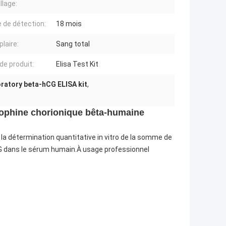
llage:
e de détection:
18 mois
laire:
Sang total
de produit:
Elisa Test Kit
oratory beta-hCG ELISA kit
,
trophine chorionique bêta-humaine
la détermination quantitative in vitro de la somme de
CG dans le sérum humain.À usage professionnel