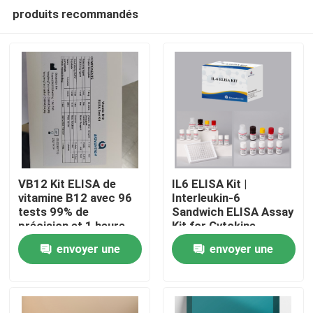
produits recommandés
VB12 Kit ELISA de
IL6 ELISA Kit |
vitamine B12 avec 96
Interleukin-6
tests 99% de
Sandwich ELISA Assay
Maison
précision et 1 heure
Kit for Cytokine
de temps d'essai pour
Quantitative Detection
envoyer une
envoyer une
la recherche sur la
in Biological Samples,
Produits
carence en vitamines
Serum, Plasma, Cell
demande
demande
Supernatant
À propos de nous