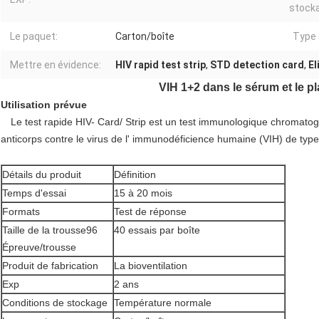
stock
Le paquet:
Carton/boîte
Type d
Mettre en évidence:
HIV rapid test strip
,
STD detection card
,
El
VIH 1+2 dans le sérum et le 
Utilisation prévue
Le test rapide HIV- Card/ Strip est un test immunologique chromatogr
anticorps contre le virus de l' immunodéficience humaine (VIH) de type
Détails du produit
Définition
Temps d'essai
15 à 20 mois
Formats
Test de réponse
Taille de la trousse96
40 essais par boîte
Épreuve/trousse
Produit de fabrication
La bioventilation
Exp
2 ans
Conditions de stockage
Température normale