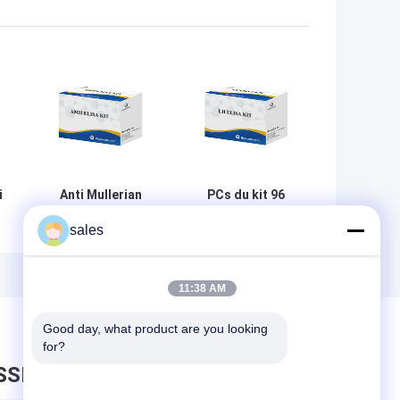
i
Anti Mullerian
PCs du kit 96
essai Elisa Test
d'essai
sales
Kit BIOVANTION
d'hormone de la
d'hormone du
bande d'essai de
sérum AMH
main gauche
d'Elisa ISO13485
11:38 AM
Luteinizing
Good day, what product are you looking 
for?
SSEZ UN MESSAGE