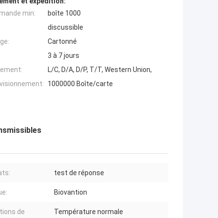
ement et expédition:
mande min:
boîte 1000
discussible
ge:
Cartonné
3 à 7 jours
iement:
L/C, D/A, D/P, T/T, Western Union,
ovisionnement:
1000000 Boîte/carte
ansmissibles
ts:
test de réponse
ue:
Biovantion
tions de
Température normale