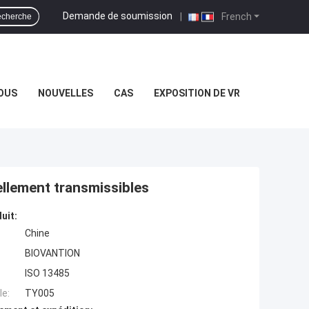
Demande de soumission
|
French
cherche
OUS
NOUVELLES
CAS
EXPOSITION DE VR
ellement transmissibles
uit:
Chine
BIOVANTION
ISO 13485
e:
TY005