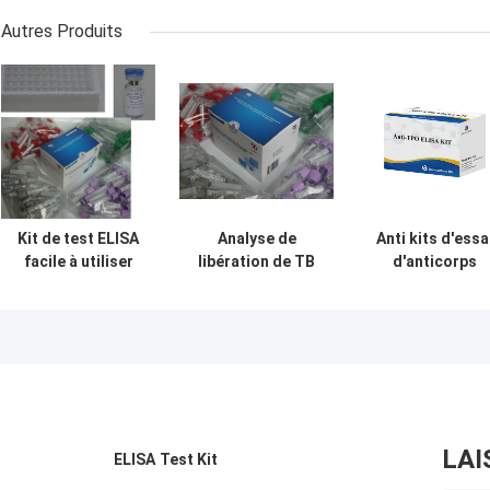
Autres Produits
Kit de test ELISA
Analyse de
Anti kits d'essa
facile à utiliser
libération de TB
d'anticorps
pour la
Elisa Test Kit
d'Elisa Test Kit
tuberculose IGRA
Interferon
Anti TPO de
avec une longue
Gamma d'IGRA
peroxydase
durée de
pour le bacille de
thyroïde
conservation et
la tuberculose
une méthode de
conservation 2C-
8C
LAI
ELISA Test Kit