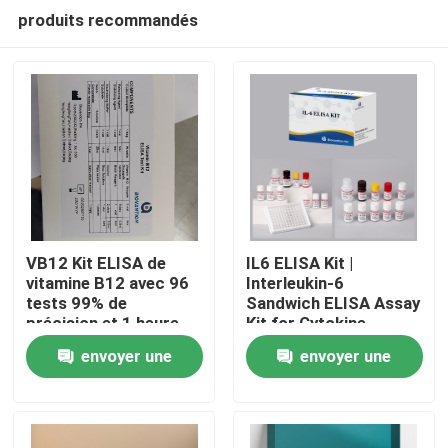
produits recommandés
VB12 Kit ELISA de
IL6 ELISA Kit |
vitamine B12 avec 96
Interleukin-6
tests 99% de
Sandwich ELISA Assay
Maison
précision et 1 heure
Kit for Cytokine
de temps d'essai pour
Quantitative Detection
envoyer une
envoyer une
la recherche sur la
in Biological Samples,
Produits
carence en vitamines
Serum, Plasma, Cell
demande
demande
Supernatant
À propos de nous