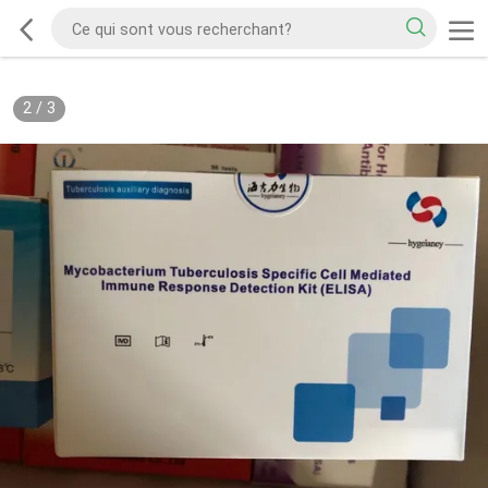
2
/
3