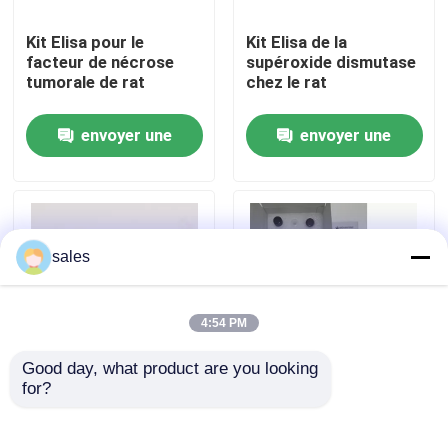
Kit Elisa pour le
Kit Elisa de la
Visite de l'usine
facteur de nécrose
supéroxide dismutase
tumorale de rat
chez le rat
Contrôle qualité
envoyer une
envoyer une
demande
demande
Contactez-nous
Nouvelles
sales
Cas
4:54 PM
Good day, what product are you looking 
VR Show
for?
Brucella IgM humain
Kit de test Elisa pour
96 tests
le TNF-α RUO chez
l'homme
ELISA Test Kit