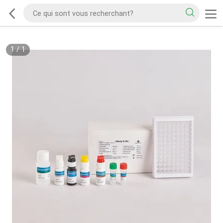
1
/
1