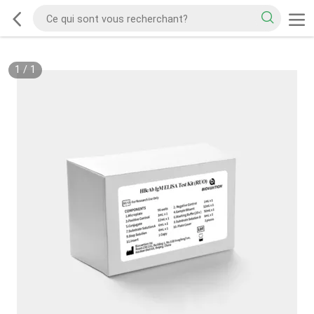
1
/
1