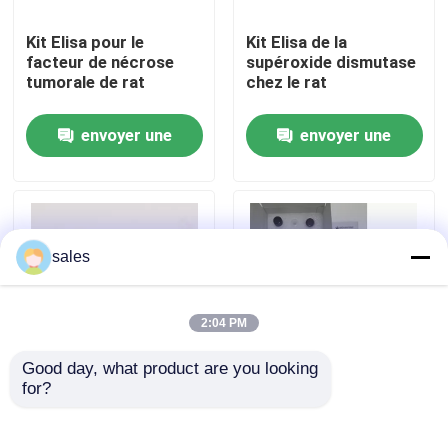
Kit Elisa pour le
Kit Elisa de la
Visite de l'usine
facteur de nécrose
supéroxide dismutase
tumorale de rat
chez le rat
Contrôle qualité
envoyer une
envoyer une
demande
demande
Contactez-nous
Nouvelles
sales
Cas
2:04 PM
Good day, what product are you looking 
VR Show
for?
Brucella IgM humain
Kit de test Elisa pour
96 tests
le TNF-α RUO chez
l'homme
ELISA Test Kit