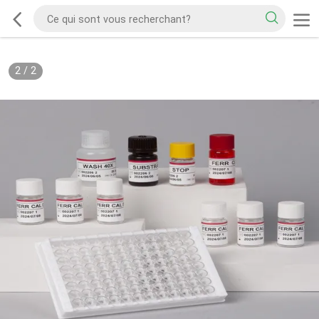
2
/
2