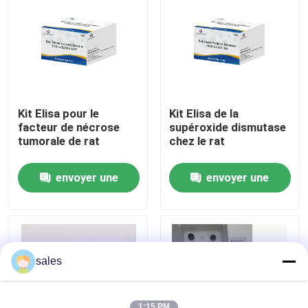
Visite de l'usine
Contrôle qualité
Kit Elisa pour le
Kit Elisa de la
Contactez-nous
facteur de nécrose
supéroxide dismutase
tumorale de rat
chez le rat
Nouvelles
envoyer une
envoyer une
demande
demande
Cas
VR Show
sales
ELISA Test Kit
1:15 PM