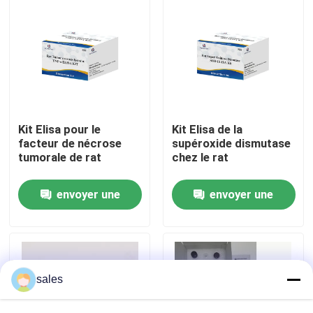
Visite de l'usine
Contrôle qualité
Contactez-nous
Kit Elisa pour le
Kit Elisa de la
facteur de nécrose
supéroxide dismutase
tumorale de rat
chez le rat
Nouvelles
envoyer une
envoyer une
Cas
demande
demande
VR Show
sales
ELISA Test Kit