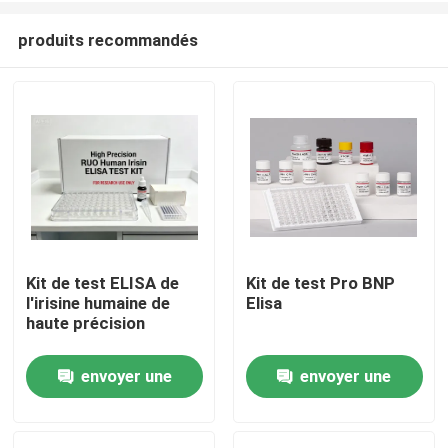
produits recommandés
Kit de test ELISA de
Kit de test Pro BNP
l'irisine humaine de
Elisa
Maison
haute précision
envoyer une
envoyer une
Produits
demande
demande
À propos de nous