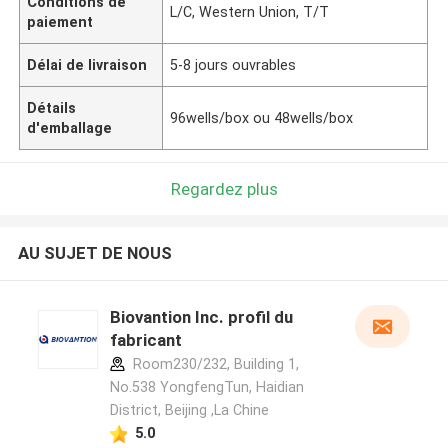
Conditions de
L/C, Western Union, T/T
paiement
Délai de livraison
5-8 jours ouvrables
Détails
96wells/box ou 48wells/box
d'emballage
Regardez plus
AU SUJET DE NOUS
Biovantion Inc. profil du
fabricant
Room230/232, Building 1,
No.538 YongfengTun, Haidian
District, Beijing ,La Chine
5.0