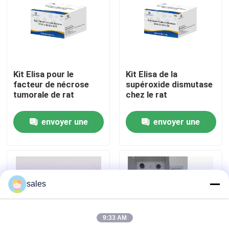
Visite de l'usine
Contrôle qualité
Kit Elisa pour le
Kit Elisa de la
facteur de nécrose
supéroxide dismutase
Contactez-nous
tumorale de rat
chez le rat
envoyer une
envoyer une
Nouvelles
demande
demande
Cas
sales
VR Show
9:33 AM
ELISA Test Kit