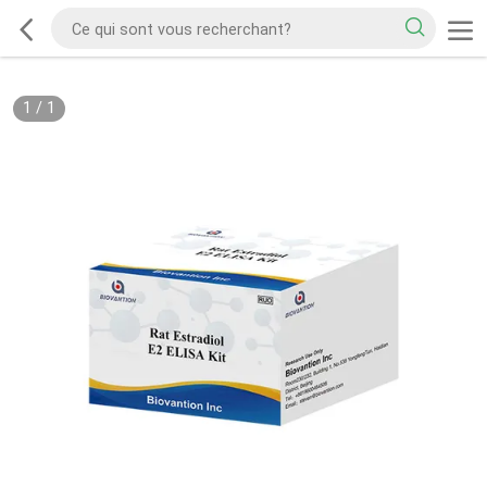
1
/
1