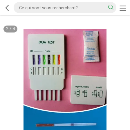
2
/
4