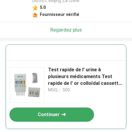
District, Beijing ,La Chine
5.0
Fournisseur vérifié
Regardez plus
Test rapide de l' urine à
plusieurs médicaments Test
rapide de l' or colloïdal cassette
pour le diagnostic
MOQ： 500
Continuer