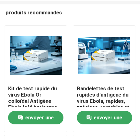
produits recommandés
Kit de test rapide du
Bandelettes de test
virus Ebola Or
rapides d'antigène du
Maison
colloïdal Antigène
virus Ebola, rapides,
Ebola IgM Anticorps
précises, rentables et
Cassette de test de
personnalisables Ne
envoyer une
envoyer une
Produits
diagnostic pour le
fonctionnant pas en
dépistage d'urgence
machine avec la
demande
demande
en laboratoire
méthode de l'or
À propos de nous
hospitalier
colloïdal