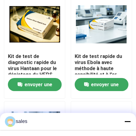
Visite de l'usine
Contrôle qualité
Contactez-nous
Kit de test de
Kit de test rapide du
diagnostic rapide du
virus Ebola avec
virus Hantaan pour le
méthode à haute
dépistage du HFRS
sensibilité et à l'or
Nouvelles
colloïdal pour des
envoyer une
envoyer une
résultats de 15
minutes
Cas
demande
demande
VR Show
sales
ELISA Test Kit