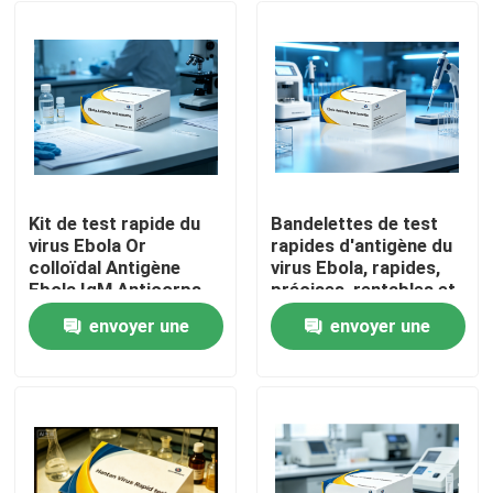
Kit de test rapide du
Bandelettes de test
virus Ebola Or
rapides d'antigène du
colloïdal Antigène
virus Ebola, rapides,
Ebola IgM Anticorps
précises, rentables et
Cassette de test de
personnalisables Ne
envoyer une
envoyer une
diagnostic pour le
fonctionnant pas en
Maison
dépistage d'urgence
machine avec la
demande
demande
en laboratoire
méthode de l'or
hospitalier
colloïdal
Produits
À propos de nous