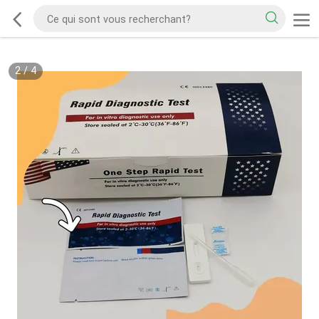
2
/
4