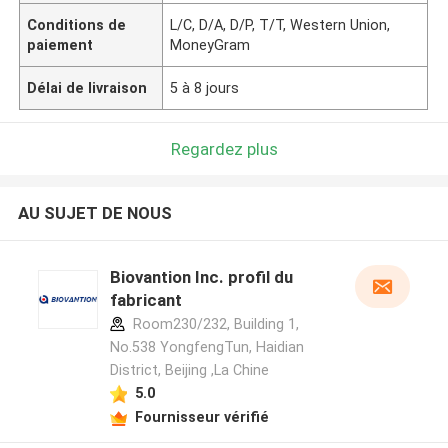
Conditions de
L/C, D/A, D/P, T/T, Western Union,
paiement
MoneyGram
Délai de livraison
5 à 8 jours
Regardez plus
AU SUJET DE NOUS
Biovantion Inc. profil du
fabricant
Room230/232, Building 1,
No.538 YongfengTun, Haidian
District, Beijing ,La Chine
5.0
Fournisseur vérifié