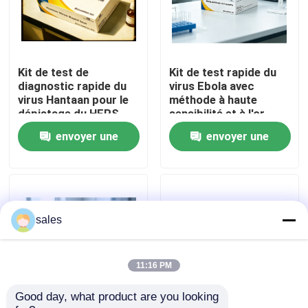
Visite de l'usine
Kit de test de
Kit de test rapide du
Contrôle qualité
diagnostic rapide du
virus Ebola avec
virus Hantaan pour le
méthode à haute
dépistage du HFRS
sensibilité et à l'or
Contactez-nous
colloïdal pour des
envoyer une
envoyer une
résultats de 15
minutes
demande
demande
Nouvelles
Cas
sales
VR Show
11:16 PM
Good day, what product are you looking 
ELISA Test Kit