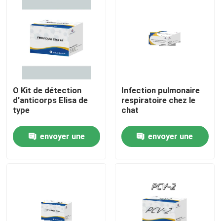
O Kit de détection
Infection pulmonaire
d'anticorps Elisa de
respiratoire chez le
type
chat
envoyer une
envoyer une
Maison
demande
demande
Produits
À propos de nous