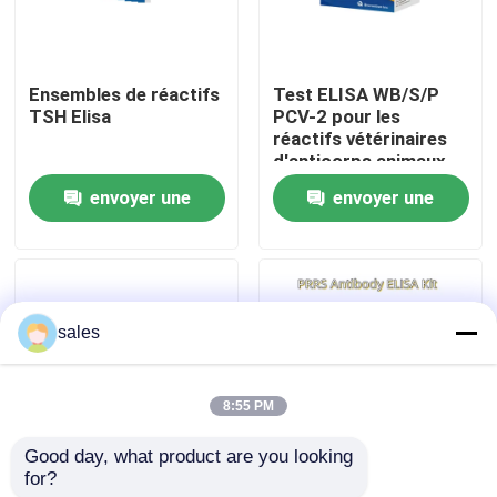
Visite de l'usine
Ensembles de réactifs
Test ELISA WB/S/P
TSH Elisa
PCV-2 pour les
Contrôle qualité
réactifs vétérinaires
d'anticorps animaux
envoyer une
envoyer une
Contactez-nous
demande
demande
Nouvelles
sales
Cas
8:55 PM
VR Show
Good day, what product are you looking 
for?
Kit de détection pour
Test ELISA pour les
ELISA Test Kit