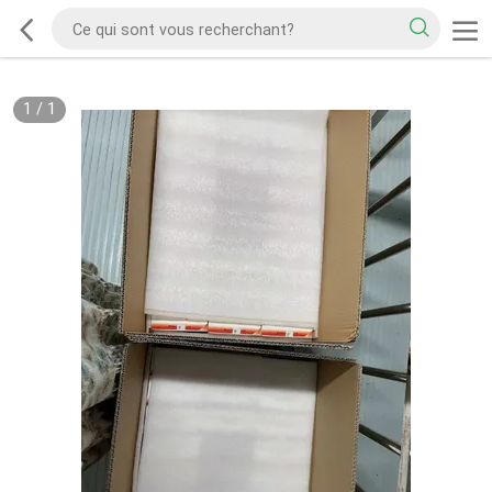
1
/
1