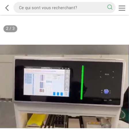
2
/
3