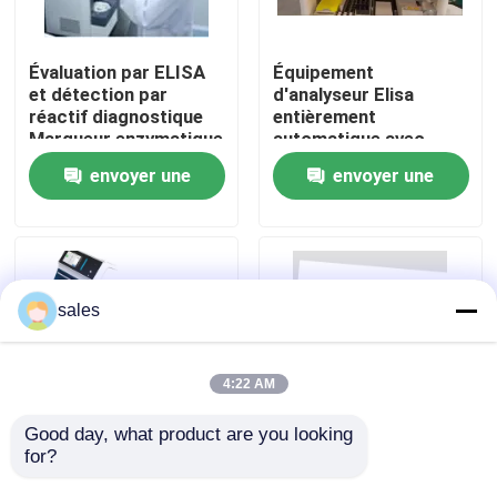
Visite de l'usine
Évaluation par ELISA
Équipement
et détection par
d'analyseur Elisa
réactif diagnostique
entièrement
Contrôle qualité
Marqueur enzymatique
automatique avec
entièrement
écran LCD
envoyer une
envoyer une
automatique
Contactez-nous
demande
demande
Nouvelles
sales
Cas
4:22 AM
VR Show
Good day, what product are you looking 
for?
Transfert de données
Analyseur entièrement
par le laboratoire avec
automatisé efficace
ELISA Test Kit