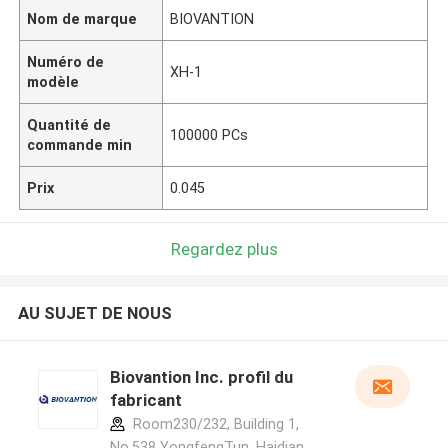
Nom de marque
BIOVANTION
Numéro de
XH-1
modèle
Quantité de
100000 PCs
commande min
Prix
0.045
Regardez plus
AU SUJET DE NOUS
Biovantion Inc. profil du
fabricant
Room230/232, Building 1,
No.538 YongfengTun, Haidian