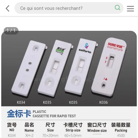
1
/
1