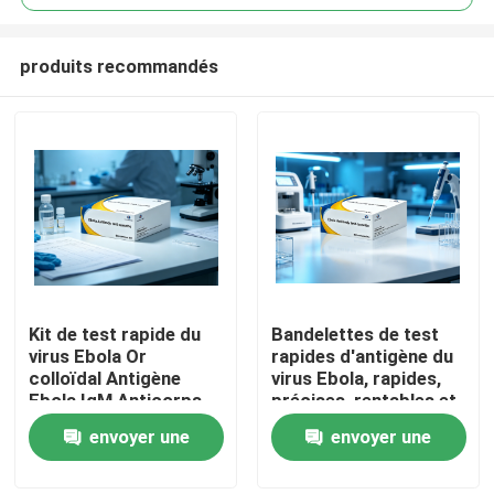
produits recommandés
Kit de test rapide du
Bandelettes de test
Maison
virus Ebola Or
rapides d'antigène du
colloïdal Antigène
virus Ebola, rapides,
Ebola IgM Anticorps
précises, rentables et
Produits
Cassette de test de
personnalisables Ne
envoyer une
envoyer une
diagnostic pour le
fonctionnant pas en
dépistage d'urgence
machine avec la
demande
demande
À propos de nous
en laboratoire
méthode de l'or