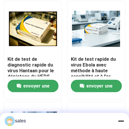
hospitalier
colloïdal
Visite de l'usine
Contrôle qualité
Contactez-nous
Kit de test de
Kit de test rapide du
diagnostic rapide du
virus Ebola avec
virus Hantaan pour le
méthode à haute
Nouvelles
dépistage du HFRS
sensibilité et à l'or
colloïdal pour des
envoyer une
envoyer une
résultats de 15
Cas
minutes
demande
demande
VR Show
sales
ELISA Test Kit