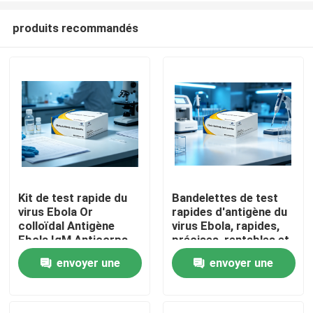
produits recommandés
Kit de test rapide du
Bandelettes de test
virus Ebola Or
rapides d'antigène du
Maison
colloïdal Antigène
virus Ebola, rapides,
Ebola IgM Anticorps
précises, rentables et
Cassette de test de
personnalisables Ne
envoyer une
envoyer une
Produits
diagnostic pour le
fonctionnant pas en
dépistage d'urgence
machine avec la
demande
demande
en laboratoire
méthode de l'or
À propos de nous
hospitalier
colloïdal