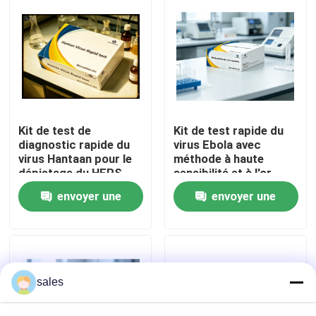
Visite de l'usine
Contrôle qualité
Contactez-nous
Kit de test de
Kit de test rapide du
diagnostic rapide du
virus Ebola avec
virus Hantaan pour le
méthode à haute
dépistage du HFRS
sensibilité et à l'or
Nouvelles
colloïdal pour des
envoyer une
envoyer une
résultats de 15
minutes
Cas
demande
demande
VR Show
sales
ELISA Test Kit