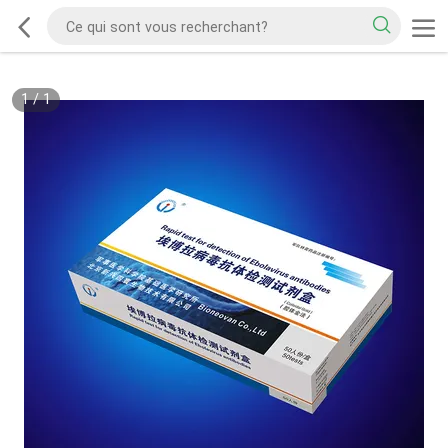
1
/
1