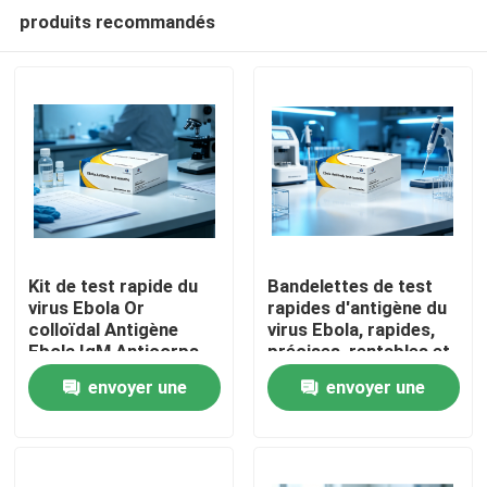
produits recommandés
Kit de test rapide du
Bandelettes de test
virus Ebola Or
rapides d'antigène du
colloïdal Antigène
virus Ebola, rapides,
Maison
Ebola IgM Anticorps
précises, rentables et
Cassette de test de
personnalisables Ne
envoyer une
envoyer une
diagnostic pour le
fonctionnant pas en
Produits
dépistage d'urgence
machine avec la
demande
demande
en laboratoire
méthode de l'or
hospitalier
colloïdal
À propos de nous