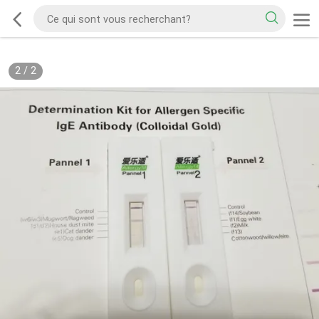
2
/
2