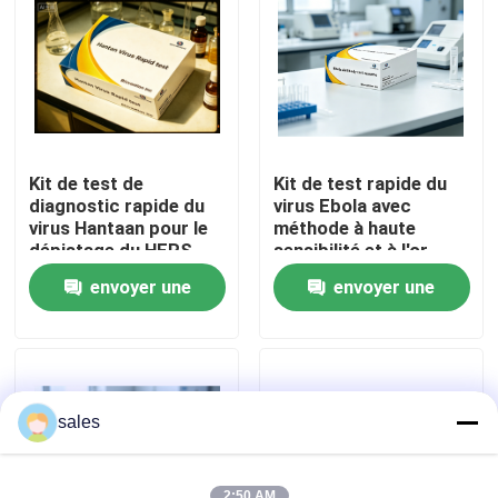
Visite de l'usine
Contrôle qualité
Kit de test de
Kit de test rapide du
Contactez-nous
diagnostic rapide du
virus Ebola avec
virus Hantaan pour le
méthode à haute
dépistage du HFRS
sensibilité et à l'or
colloïdal pour des
Nouvelles
envoyer une
envoyer une
résultats de 15
minutes
demande
demande
Cas
VR Show
sales
ELISA Test Kit
2:50 AM