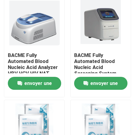
BACME Fully
BACME Fully
Automated Blood
Automated Blood
Nucleic Acid Analyzer
Nucleic Acid
HBV HCV HIV NAT
Screening System
NAT Workstation
envoyer une
envoyer une
Maison
demande
demande
Produits
À propos de nous