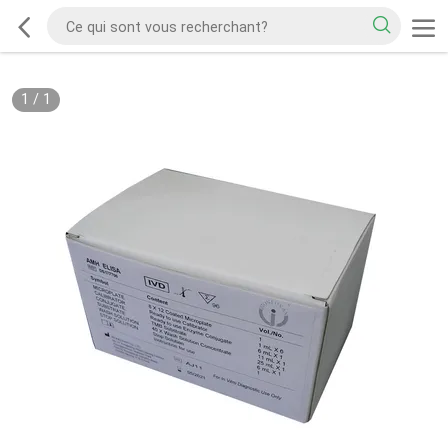
1
/
1