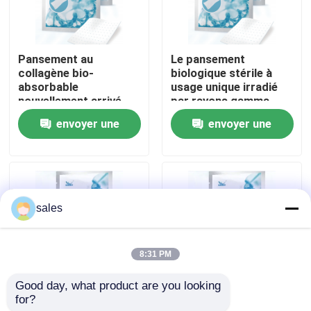
Visite de l'usine
Pansement au
Le pansement
collagène bio-
biologique stérile à
Contrôle qualité
absorbable
usage unique irradié
nouvellement arrivé,
par rayons gamma
irradié aux rayons
avec une durée de
envoyer une
envoyer une
Contactez-nous
gamma pour le soin
conservation de 24
des brûlures et des
mois pour les soins
demande
demande
plaies
des brûlures et des
plaies
Nouvelles
sales
Cas
8:31 PM
VR Show
Good day, what product are you looking 
for?
Le pansement
Pansement Biologique
ELISA Test Kit